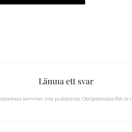
Lämna ett svar
ostadress kommer inte publiceras.
Obligatoriska fält ä