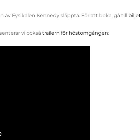
DEN
n av Fysikalen Kennedy släppta. För att boka, gå till
bilj
senterar vi också
trailern för höstomgången
: