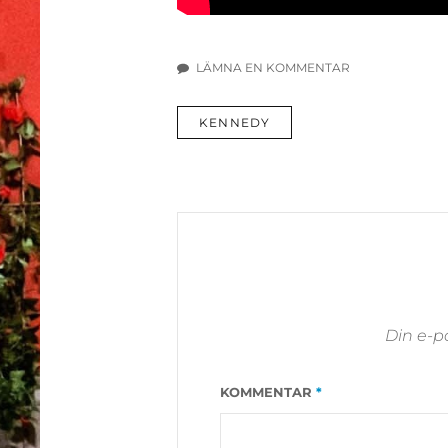
LÄMNA EN KOMMENTAR
TILL
BILJETTER
ETIKETTER
KENNEDY
TILL
HÖSTOMGÅNGEN
AV
KENNEDY
17-
20
SEPTEMBER
Din e-p
KOMMENTAR
*