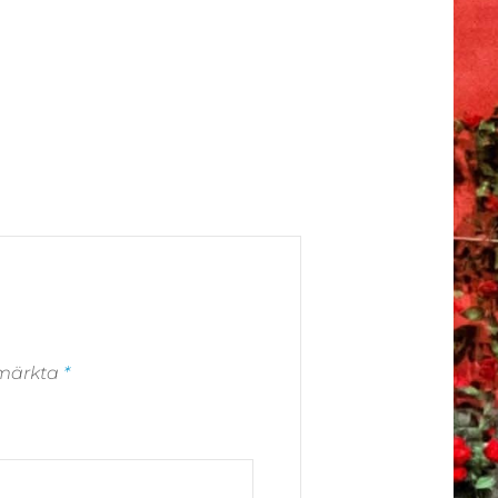
r märkta
*