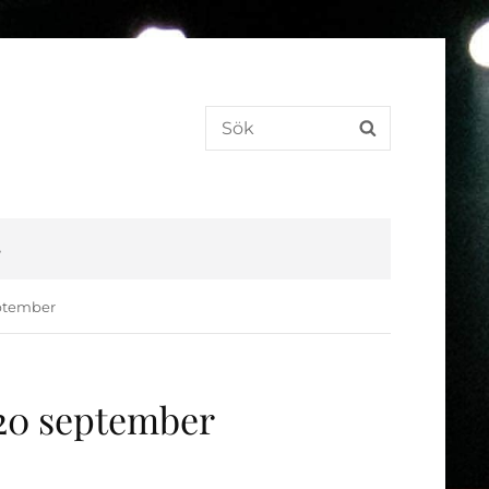
Sök
SÖK
efter:
S
eptember
-20 september