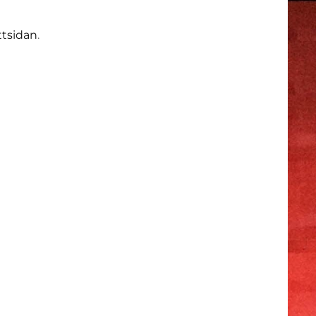
ettsidan
.