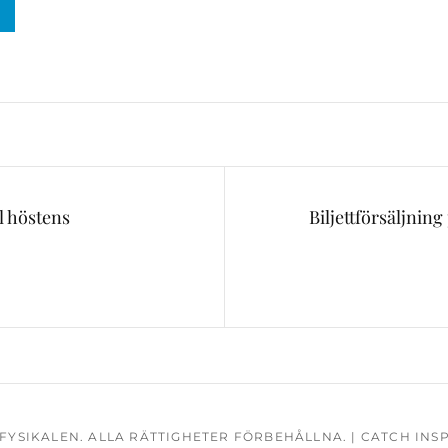
ll höstens
Biljettförsäljnin
Nästa
inlägg
FYSIKALEN
. ALLA RÄTTIGHETER FÖRBEHÅLLNA.
|
CATCH INS