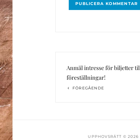
Inläggsnavigering
Anmäl intresse för biljetter ti
föreställningar!
Föregående
FÖREGÅENDE
inlägg
UPPHOVSRÄTT © 2026