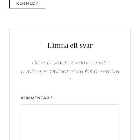
ETIKETTER
KENNEDY
INTRESSE
FÖR
BILJETTER
TILL
HÖSTENS
FÖRESTÄLLNINGAR!
Lämna ett svar
Din e-postadress kommer inte
publiceras.
Obligatoriska fält är märkta
*
KOMMENTAR
*