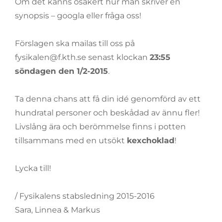
Om det känns osäkert hur man skriver en
synopsis – googla eller fråga oss!
Förslagen ska mailas till oss på
fysikalen@f.kth.se senast klockan
23:55
söndagen den 1/2-2015
.
Ta denna chans att få din idé genomförd av ett
hundratal personer och beskådad av ännu fler!
Livslång ära och berömmelse finns i potten
tillsammans med en utsökt
kexchoklad
!
Lycka till!
/ Fysikalens stabsledning 2015-2016
Sara, Linnea & Markus