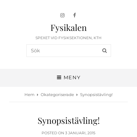
Instagram
Facebook
Fysikalen
SPEXET VID FYSIKSEKTIONEN, KTH
Sök
SÖK
efter:
MENY
Hem
Okategoriserade
Synopsistävling!
Synopsistävling!
PUBLICERAT
POSTED ON
3 JANUARI, 2015